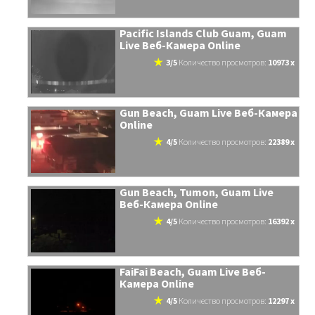
Pacific Islands Club Guam, Guam
Live Веб-Камера Online
3/5
количество просмотров:
10973 x
Gun Beach, Guam Live Веб-Камера
Online
4/5
количество просмотров:
22389 x
Gun Beach, Tumon, Guam Live
Веб-Камера Online
4/5
количество просмотров:
16392 x
FaiFai Beach, Guam Live Веб-
Камера Online
4/5
количество просмотров:
12297 x