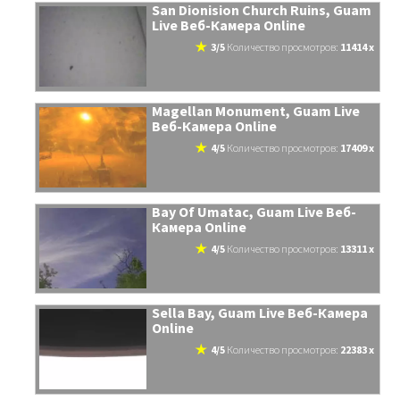
San Dionision Church Ruins, Guam
Live Веб-Камера Online
3/5
количество просмотров:
11414 x
Magellan Monument, Guam Live
Веб-Камера Online
4/5
количество просмотров:
17409 x
Bay Of Umatac, Guam Live Веб-
Камера Online
4/5
количество просмотров:
13311 x
Sella Bay, Guam Live Веб-Камера
Online
4/5
количество просмотров:
22383 x