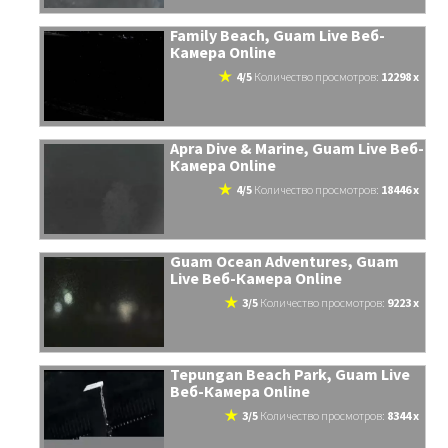
Family Beach, Guam Live Веб-
Камера Online
4/5
количество просмотров:
12298 x
Apra Dive & Marine, Guam Live Веб-
Камера Online
4/5
количество просмотров:
18446 x
Guam Ocean Adventures, Guam
Live Веб-Камера Online
3/5
количество просмотров:
9223 x
Tepungan Beach Park, Guam Live
Веб-Камера Online
3/5
количество просмотров:
8344 x