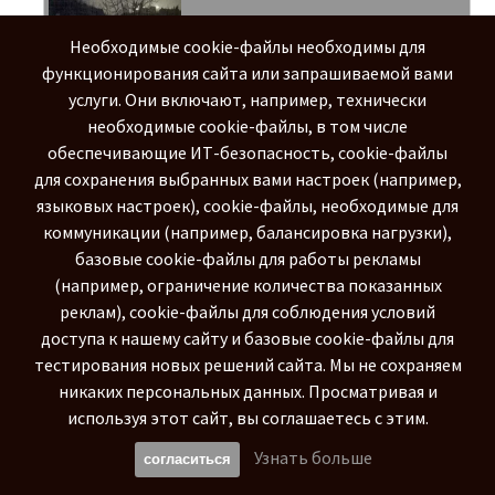
Необходимые cookie-файлы необходимы для
ココパームビーチ, Guam Live Веб-
функционирования сайта или запрашиваемой вами
Камера Online
услуги. Они включают, например, технически
3/5
количество просмотров:
10531 x
необходимые cookie-файлы, в том числе
обеспечивающие ИТ-безопасность, cookie-файлы
для сохранения выбранных вами настроек (например,
Ritidian Eco Beach Resort, Guam
Live Веб-Камера Online
языковых настроек), cookie-файлы, необходимые для
коммуникации (например, балансировка нагрузки),
3/5
количество просмотров:
10990 x
базовые cookie-файлы для работы рекламы
(например, ограничение количества показанных
Star Sand Beach, Guam Live Веб-
реклам), cookie-файлы для соблюдения условий
Камера Online
доступа к нашему сайту и базовые cookie-файлы для
4/5
количество просмотров:
15370 x
тестирования новых решений сайта. Мы не сохраняем
никаких персональных данных. Просматривая и
используя этот сайт, вы соглашаетесь с этим.
Tumon Beach, Guam Live Веб-
Камера Online
Узнать больше
согласиться
4/5
количество просмотров:
11277 x